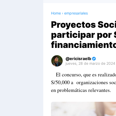
Home
›
empresariales
Proyectos Soc
participar por
financiamient
ericisraelb
jueves, 28 de marzo de 2024
Premium
El concurso, que es realizado
By
S/50,000 a organizaciones soc
Raushan
Design
en problemáticas relevantes.
With
Shroff
Templates