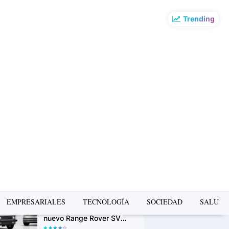
Trending
o más leído de la
mana
La Copa Mundial FIFA
2026 impulsó el turismo:
Airbnb revela los
destinos que más
crecieron en búsquedas
H&M lanza su app oficial
en Perú con descuentos
exclusivos y una
experiencia de compra
más personalizada
Range Rover Classic
EMPRESARIALES
TECNOLOGÍA
SOCIEDAD
SALUD
Bespoke debuta junto al
nuevo Range Rover SV
Ultra en Monterey Car