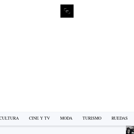
L
se
CULTURA
CINE Y TV
MODA
TURISMO
RUEDAS