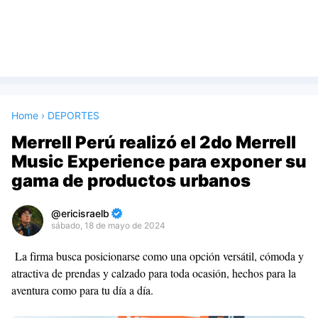
Home
›
DEPORTES
Merrell Perú realizó el 2do Merrell
Music Experience para exponer su
gama de productos urbanos
ericisraelb
sábado, 18 de mayo de 2024
Premium
La firma busca posicionarse como una opción versátil, cómoda y
By
atractiva de prendas y calzado para toda ocasión, hechos para la
Raushan
aventura como para tu día a día.
Design
With