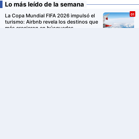
Lo más leído de la semana
La Copa Mundial FIFA 2026 impulsó el
turismo: Airbnb revela los destinos que
más crecieron en búsquedas
PUMA presenta la Ruta Suede en
Barranco: un recorrido gratuito de arte,
música y cultura urbana
Avon Iconic Collection: la nueva
colección de perfumes que reinventa
sus fragancias clásicas para conquistar
nuevas generaciones
H&M lanza su app oficial en Perú con
descuentos exclusivos y una