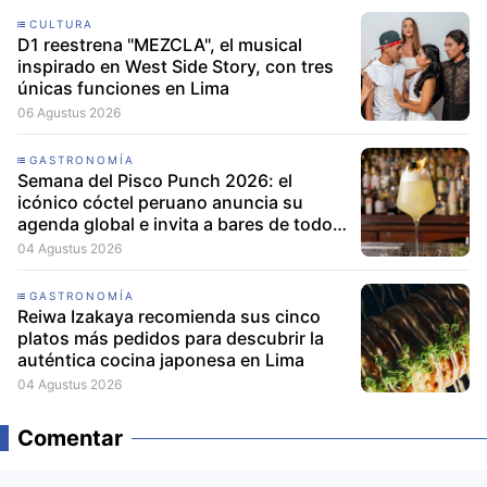
CULTURA
D1 reestrena "MEZCLA", el musical
inspirado en West Side Story, con tres
únicas funciones en Lima
06 Agustus 2026
GASTRONOMÍA
Semana del Pisco Punch 2026: el
icónico cóctel peruano anuncia su
agenda global e invita a bares de todo
el mundo a participar
04 Agustus 2026
GASTRONOMÍA
Reiwa Izakaya recomienda sus cinco
platos más pedidos para descubrir la
auténtica cocina japonesa en Lima
04 Agustus 2026
Comentar