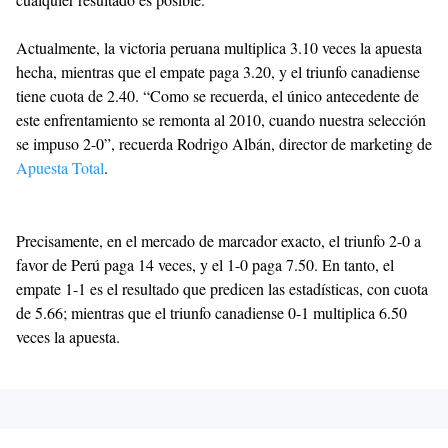
Actualmente, la victoria peruana multiplica 3.10 veces la apuesta
hecha, mientras que el empate paga 3.20, y el triunfo canadiense
tiene cuota de 2.40. “Como se recuerda, el único antecedente de
este enfrentamiento se remonta al 2010, cuando nuestra selección
se impuso 2-0”, recuerda Rodrigo Albán, director de marketing de
Apuesta Total
.
Precisamente, en el mercado de marcador exacto, el triunfo 2-0 a
favor de Perú paga 14 veces, y el 1-0 paga 7.50. En tanto, el
empate 1-1 es el resultado que predicen las estadísticas, con cuota
de 5.66; mientras que el triunfo canadiense 0-1 multiplica 6.50
veces la apuesta.