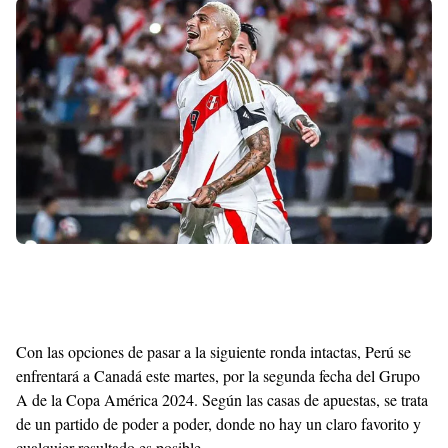
Shroff
Templates
Con las opciones de pasar a la siguiente ronda intactas, Perú se
enfrentará a Canadá este martes, por la segunda fecha del Grupo
A de la Copa América 2024. Según las casas de apuestas, se trata
de un partido de poder a poder, donde no hay un claro favorito y
cualquier resultado es posible.