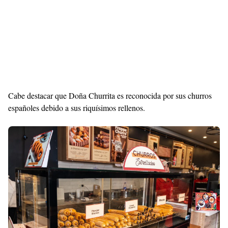
Premium
Cabe destacar que Doña Churrita es reconocida por sus churros
By
españoles debido a sus riquísimos rellenos.
Raushan
Design
With
Shroff
Templates