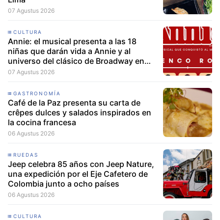
07 Agustus 2026
CULTURA
Annie: el musical presenta a las 18
niñas que darán vida a Annie y al
universo del clásico de Broadway en
Lima
07 Agustus 2026
GASTRONOMÍA
Café de la Paz presenta su carta de
crêpes dulces y salados inspirados en
la cocina francesa
06 Agustus 2026
RUEDAS
Jeep celebra 85 años con Jeep Nature,
una expedición por el Eje Cafetero de
Colombia junto a ocho países
06 Agustus 2026
CULTURA