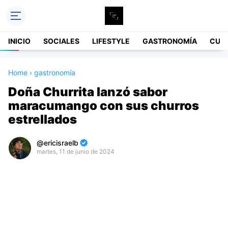
INICIO
SOCIALES
LIFESTYLE
GASTRONOMÍA
CUL
Home
›
gastronomía
Doña Churrita lanzó sabor
maracumango con sus churros
estrellados
ericisraelb
martes, 11 de junio de 2024