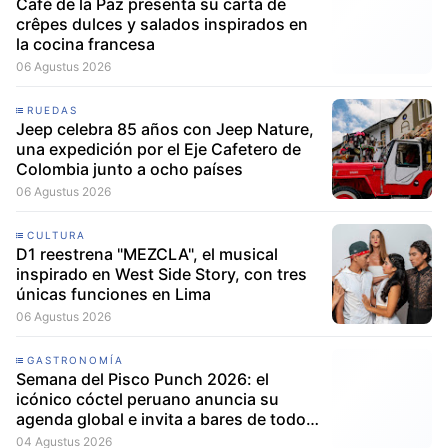
Café de la Paz presenta su carta de
crêpes dulces y salados inspirados en
la cocina francesa
06 Agustus 2026
RUEDAS
Jeep celebra 85 años con Jeep Nature,
una expedición por el Eje Cafetero de
Colombia junto a ocho países
06 Agustus 2026
CULTURA
D1 reestrena "MEZCLA", el musical
inspirado en West Side Story, con tres
únicas funciones en Lima
06 Agustus 2026
GASTRONOMÍA
Semana del Pisco Punch 2026: el
icónico cóctel peruano anuncia su
agenda global e invita a bares de todo
el mundo a participar
04 Agustus 2026