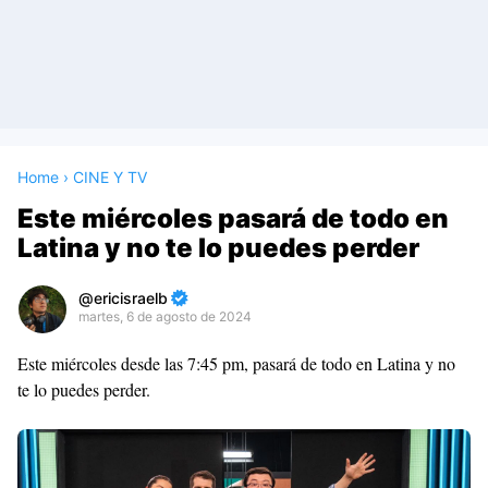
Home
›
CINE Y TV
Este miércoles pasará de todo en
Latina y no te lo puedes perder
ericisraelb
martes, 6 de agosto de 2024
Premium
Este miércoles desde las 7:45 pm, pasará de todo en Latina y no
By
te lo puedes perder.
Raushan
Design
With
Shroff