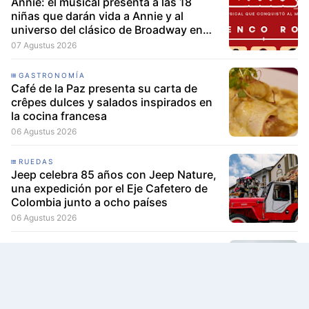
Annie: el musical presenta a las 18
niñas que darán vida a Annie y al
universo del clásico de Broadway en
Lima
07 Agustus 2026
GASTRONOMÍA
Café de la Paz presenta su carta de
crêpes dulces y salados inspirados en
la cocina francesa
06 Agustus 2026
RUEDAS
Jeep celebra 85 años con Jeep Nature,
una expedición por el Eje Cafetero de
Colombia junto a ocho países
06 Agustus 2026
CULTURA
D1 reestrena "MEZCLA", el musical
inspirado en West Side Story, con tres
únicas funciones en Lima
06 Agustus 2026