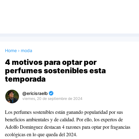
Home
›
moda
4 motivos para optar por
perfumes sostenibles esta
temporada
ericisraelb
viernes, 20 de septiembre de 2024
Premium
Los perfumes sostenibles están ganando popularidad por sus
By
beneficios ambientales y de calidad. Por ello, los expertos de
Raushan
Adolfo Dominguez destacan 4 razones para optar por fragancias
Design
ecológicas en lo que queda del 2024.
With