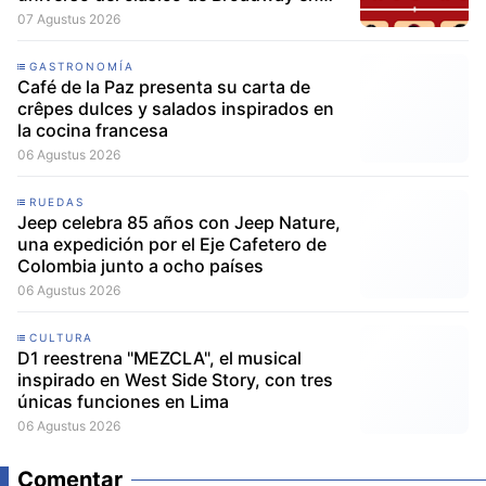
Lima
07 Agustus 2026
GASTRONOMÍA
Café de la Paz presenta su carta de
crêpes dulces y salados inspirados en
la cocina francesa
06 Agustus 2026
RUEDAS
Jeep celebra 85 años con Jeep Nature,
una expedición por el Eje Cafetero de
Colombia junto a ocho países
06 Agustus 2026
CULTURA
D1 reestrena "MEZCLA", el musical
inspirado en West Side Story, con tres
únicas funciones en Lima
06 Agustus 2026
Comentar