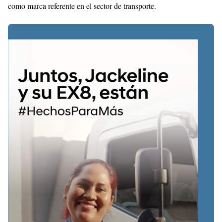
como marca referente en el sector de transporte.
With
Shroff
Templates