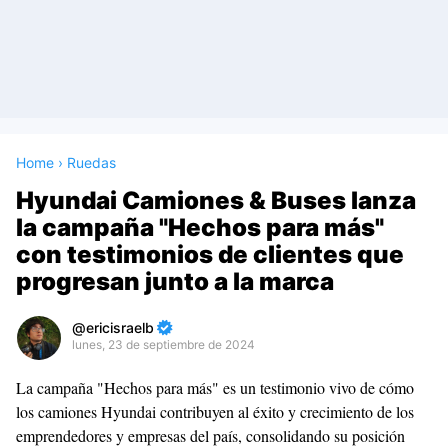
Home
›
Ruedas
Hyundai Camiones & Buses lanza
la campaña "Hechos para más"
con testimonios de clientes que
progresan junto a la marca
ericisraelb
lunes, 23 de septiembre de 2024
Premium
La campaña "Hechos para más" es un testimonio vivo de cómo
By
los camiones Hyundai contribuyen al éxito y crecimiento de los
Raushan
emprendedores y empresas del país, consolidando su posición
Design