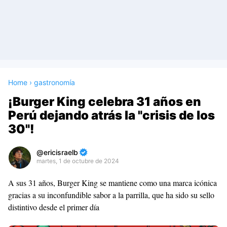
Home
›
gastronomía
¡Burger King celebra 31 años en
Perú dejando atrás la "crisis de los
30"!
ericisraelb
martes, 1 de octubre de 2024
Premium
A sus 31 años, Burger King se mantiene como una marca icónica
By
gracias a su inconfundible sabor a la parrilla, que ha sido su sello
Raushan
distintivo desde el primer día
Design
With