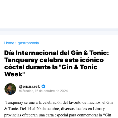
Home
›
gastronomía
Día Internacional del Gin & Tonic:
Tanqueray celebra este icónico
cóctel durante la "Gin & Tonic
Week"
ericisraelb
miércoles, 16 de octubre de 2024
Premium
Tanqueray se une a la celebración del favorito de muchos: el Gin
By
& Tonic. Del 14 al 20 de octubre, diversos locales en Lima y
Raushan
provincias ofrecerán una carta especial para conmemorar la “Gin
Design