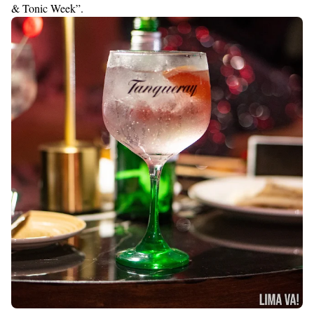
& Tonic Week”.
With
Shroff
Templates