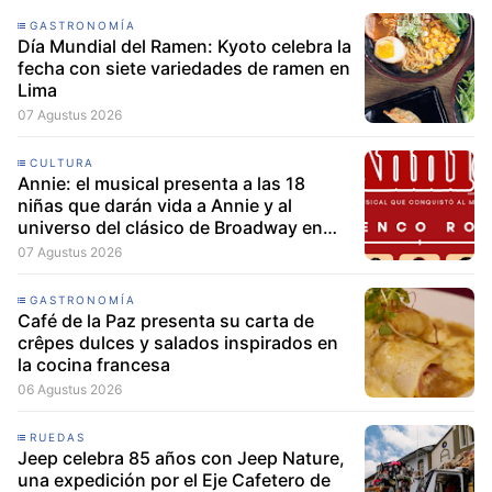
GASTRONOMÍA
Día Mundial del Ramen: Kyoto celebra la
fecha con siete variedades de ramen en
Lima
07 Agustus 2026
CULTURA
Annie: el musical presenta a las 18
niñas que darán vida a Annie y al
universo del clásico de Broadway en
Lima
07 Agustus 2026
GASTRONOMÍA
Café de la Paz presenta su carta de
crêpes dulces y salados inspirados en
la cocina francesa
06 Agustus 2026
RUEDAS
Jeep celebra 85 años con Jeep Nature,
una expedición por el Eje Cafetero de