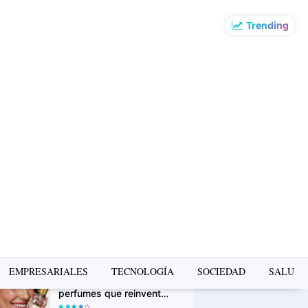
Trending
o más leído de la
mana
La Copa Mundial FIFA
2026 impulsó el turismo:
Airbnb revela los
destinos que más
crecieron en búsquedas
PUMA presenta la Ruta
Suede en Barranco: un
recorrido gratuito de
arte, música y cultura
urbana
Avon Iconic Collection: la
EMPRESARIALES
TECNOLOGÍA
SOCIEDAD
SALUD
nueva colección de
perfumes que reinventa
sus fragancias clásicas