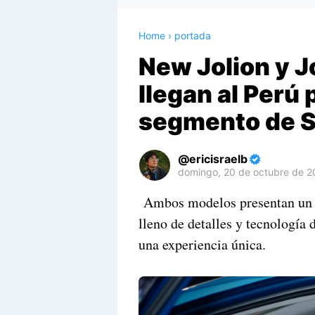
Home
›
portada
New Jolion y 
llegan al Perú 
segmento de 
ericisraelb
domingo, 20 de octubre de 
Premium
Ambos modelos presentan un di
By
lleno de detalles y tecnología 
Raushan
Design
una experiencia única.
With
Shroff
Templates