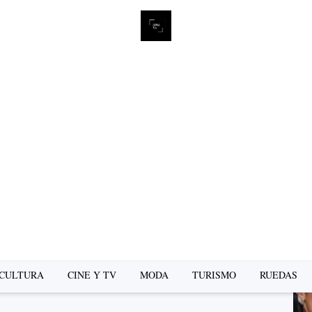
L
se
CULTURA
CINE Y TV
MODA
TURISMO
RUEDAS