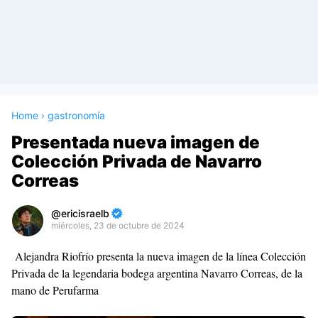
Home
›
gastronomía
Presentada nueva imagen de
Colección Privada de Navarro
Correas
ericisraelb
miércoles, 23 de octubre de 2024
Premium
Alejandra Riofrío presenta la nueva imagen de la línea Colección
By
Privada de la legendaria bodega argentina Navarro Correas, de la
Raushan
mano de Perufarma
Design
With