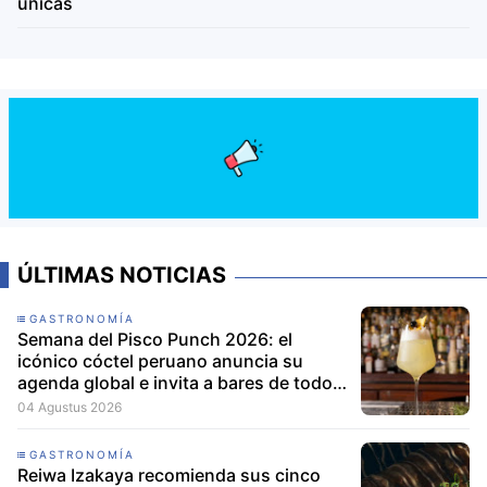
únicas
ÚLTIMAS NOTICIAS
GASTRONOMÍA
Semana del Pisco Punch 2026: el
icónico cóctel peruano anuncia su
agenda global e invita a bares de todo
el mundo a participar
04 Agustus 2026
GASTRONOMÍA
Reiwa Izakaya recomienda sus cinco