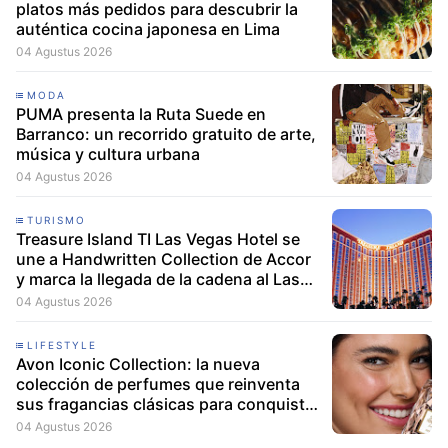
platos más pedidos para descubrir la
auténtica cocina japonesa en Lima
04 Agustus 2026
MODA
PUMA presenta la Ruta Suede en
Barranco: un recorrido gratuito de arte,
música y cultura urbana
04 Agustus 2026
TURISMO
Treasure Island TI Las Vegas Hotel se
une a Handwritten Collection de Accor
y marca la llegada de la cadena al Las
Vegas Strip
04 Agustus 2026
LIFESTYLE
Avon Iconic Collection: la nueva
colección de perfumes que reinventa
sus fragancias clásicas para conquistar
nuevas generaciones
04 Agustus 2026