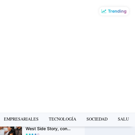
Trending
o más leído de la
mana
PUMA presenta la Ruta
Suede en Barranco: un
recorrido gratuito de
arte, música y cultura
urbana
Avon Iconic Collection: la
nueva colección de
perfumes que reinventa
sus fragancias clásicas
para conquistar nuevas
generaciones
D1 reestrena "MEZCLA",
EMPRESARIALES
TECNOLOGÍA
SOCIEDAD
SALUD
el musical inspirado en
West Side Story, con
tres únicas funciones en