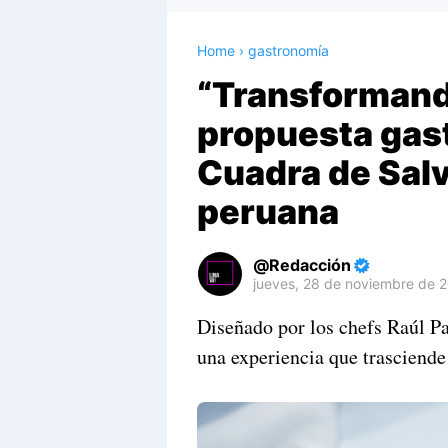
Home
›
gastronomía
“Transformand
propuesta gas
Cuadra de Sal
peruana
Redacción
jueves, 28 de noviembre de 
Premium
Diseñado por los chefs Raúl P
By
una experiencia que trasciende
Raushan
Design
With
Shroff
Templates