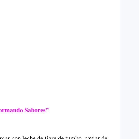
formando Sabores”
scas con leche de tigre de tumbo, caviar de