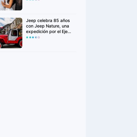
Lima
Jeep celebra 85 años
con Jeep Nature, una
expedición por el Eje
Cafetero de Colombia
junto a ocho países