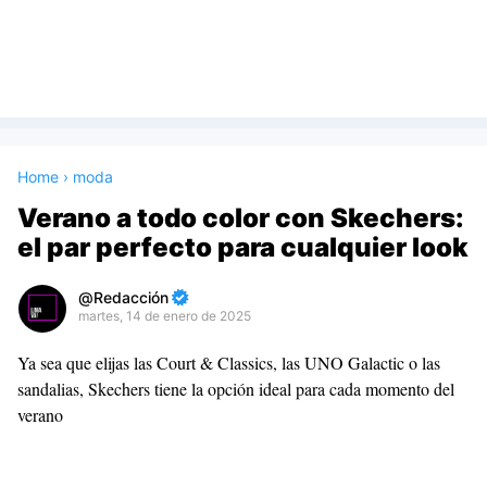
Home
›
moda
Verano a todo color con Skechers:
el par perfecto para cualquier look
Redacción
martes, 14 de enero de 2025
Premium
Ya sea que elijas las Court & Classics, las UNO Galactic o las
By
sandalias, Skechers tiene la opción ideal para cada momento del
Raushan
verano
Design
With
Shroff