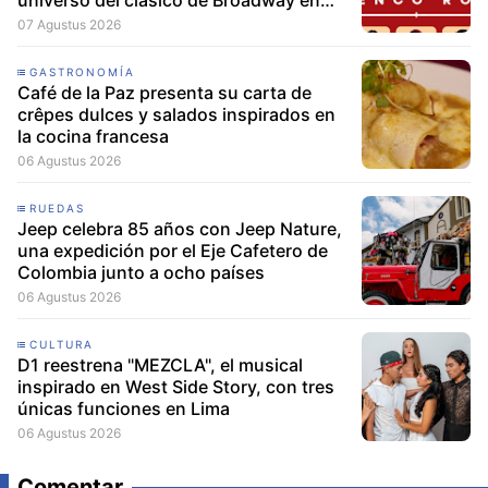
Lima
07 Agustus 2026
GASTRONOMÍA
Café de la Paz presenta su carta de
crêpes dulces y salados inspirados en
la cocina francesa
06 Agustus 2026
RUEDAS
Jeep celebra 85 años con Jeep Nature,
una expedición por el Eje Cafetero de
Colombia junto a ocho países
06 Agustus 2026
CULTURA
D1 reestrena "MEZCLA", el musical
inspirado en West Side Story, con tres
únicas funciones en Lima
06 Agustus 2026
Comentar