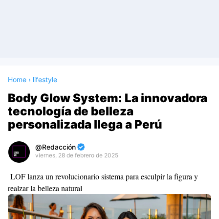
Home
›
lifestyle
Body Glow System: La innovadora
tecnología de belleza
personalizada llega a Perú
Redacción
viernes, 28 de febrero de 2025
Premium
LOF lanza un revolucionario sistema para esculpir la figura y
By
realzar la belleza natural
Raushan
Design
With