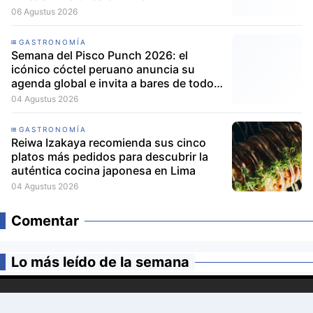
06 Agustus 2026
GASTRONOMÍA
Semana del Pisco Punch 2026: el
icónico cóctel peruano anuncia su
agenda global e invita a bares de todo
el mundo a participar
04 Agustus 2026
GASTRONOMÍA
Reiwa Izakaya recomienda sus cinco
platos más pedidos para descubrir la
auténtica cocina japonesa en Lima
04 Agustus 2026
Comentar
Lo más leído de la semana