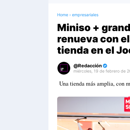
Home
›
empresariales
Miniso + grand
renueva con el
tienda en el J
Redacción
miércoles, 19 de febrero de 
Premium
Una tienda más amplia, con má
By
Raushan
Design
With
Shroff
Templates