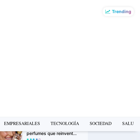
Trending
o más leído de la
mana
La Copa Mundial FIFA
2026 impulsó el turismo:
Airbnb revela los
destinos que más
crecieron en búsquedas
PUMA presenta la Ruta
Suede en Barranco: un
recorrido gratuito de
arte, música y cultura
urbana
Avon Iconic Collection: la
EMPRESARIALES
TECNOLOGÍA
SOCIEDAD
SALUD
nueva colección de
perfumes que reinventa
sus fragancias clásicas