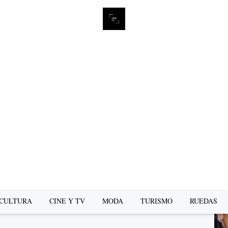
L
se
CULTURA
CINE Y TV
MODA
TURISMO
RUEDAS