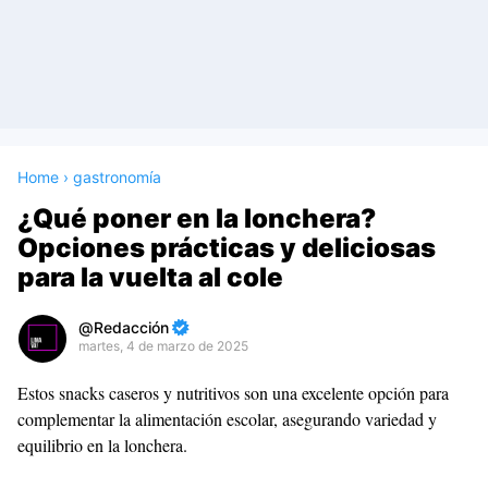
Home
›
gastronomía
¿Qué poner en la lonchera?
Opciones prácticas y deliciosas
para la vuelta al cole
Redacción
martes, 4 de marzo de 2025
Premium
Estos snacks caseros y nutritivos son una excelente opción para
By
complementar la alimentación escolar, asegurando variedad y
Raushan
equilibrio en la lonchera.
Design
With