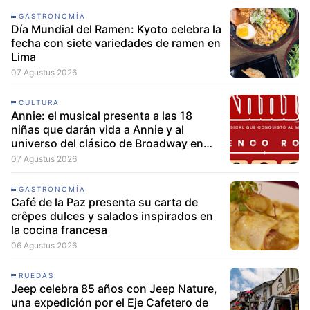
GASTRONOMÍA
Día Mundial del Ramen: Kyoto celebra la
fecha con siete variedades de ramen en
Lima
07 Agustus 2026
CULTURA
Annie: el musical presenta a las 18
niñas que darán vida a Annie y al
universo del clásico de Broadway en
Lima
07 Agustus 2026
GASTRONOMÍA
Café de la Paz presenta su carta de
crêpes dulces y salados inspirados en
la cocina francesa
06 Agustus 2026
RUEDAS
Jeep celebra 85 años con Jeep Nature,
una expedición por el Eje Cafetero de