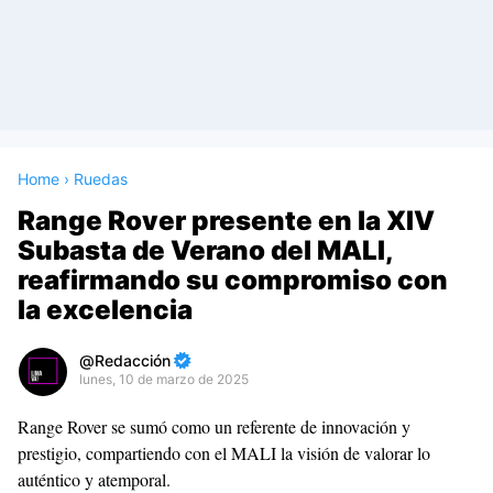
Home
›
Ruedas
Range Rover presente en la XIV
Subasta de Verano del MALI,
reafirmando su compromiso con
la excelencia
Redacción
lunes, 10 de marzo de 2025
Premium
Range Rover se sumó como un referente de innovación y
By
prestigio, compartiendo con el MALI la visión de valorar lo
Raushan
auténtico y atemporal.
Design