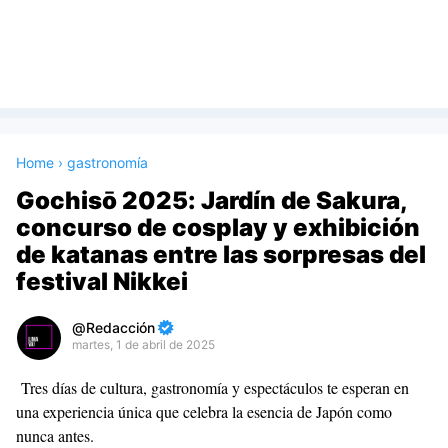
Home
›
gastronomía
Gochisō 2025: Jardín de Sakura,
concurso de cosplay y exhibición
de katanas entre las sorpresas del
festival Nikkei
Redacción
martes, 1 de abril de 2025
Premium
Tres días de cultura, gastronomía y espectáculos te esperan en
By
una experiencia única que celebra la esencia de Japón como
Raushan
nunca antes.
Design