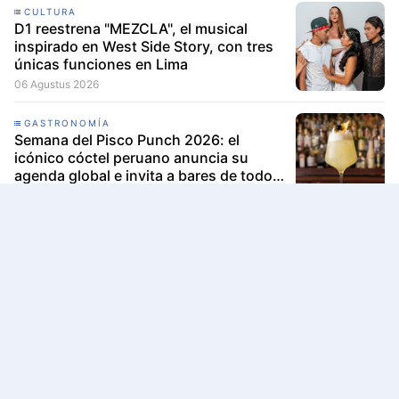
CULTURA
D1 reestrena "MEZCLA", el musical
inspirado en West Side Story, con tres
únicas funciones en Lima
06 Agustus 2026
GASTRONOMÍA
Semana del Pisco Punch 2026: el
icónico cóctel peruano anuncia su
agenda global e invita a bares de todo
el mundo a participar
04 Agustus 2026
GASTRONOMÍA
Reiwa Izakaya recomienda sus cinco
platos más pedidos para descubrir la
auténtica cocina japonesa en Lima
04 Agustus 2026
Comentar