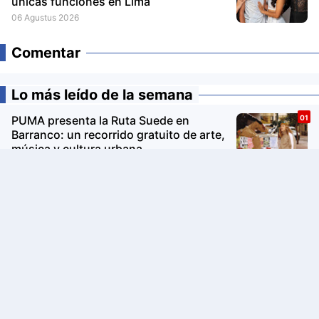
únicas funciones en Lima
06 Agustus 2026
Comentar
Lo más leído de la semana
PUMA presenta la Ruta Suede en
Barranco: un recorrido gratuito de arte,
música y cultura urbana
Avon Iconic Collection: la nueva
colección de perfumes que reinventa
sus fragancias clásicas para conquistar
nuevas generaciones
La Copa Mundial FIFA 2026 impulsó el
turismo: Airbnb revela los destinos que