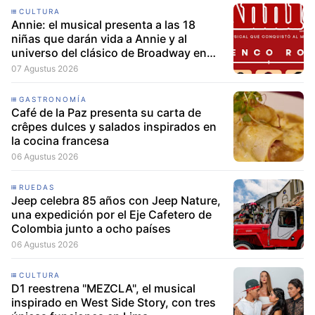
CULTURA
Annie: el musical presenta a las 18
niñas que darán vida a Annie y al
universo del clásico de Broadway en
Lima
07 Agustus 2026
GASTRONOMÍA
Café de la Paz presenta su carta de
crêpes dulces y salados inspirados en
la cocina francesa
06 Agustus 2026
RUEDAS
Jeep celebra 85 años con Jeep Nature,
una expedición por el Eje Cafetero de
Colombia junto a ocho países
06 Agustus 2026
CULTURA
D1 reestrena "MEZCLA", el musical
inspirado en West Side Story, con tres