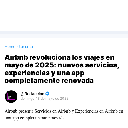
Home
›
turismo
Airbnb revoluciona los viajes en
mayo de 2025: nuevos servicios,
experiencias y una app
completamente renovada
Redacción
domingo, 18 de mayo de 2025
Premium
Airbnb presenta Servicios en Airbnb y Experiencias en Airbnb en
By
una app completamente renovada.
Raushan
Design