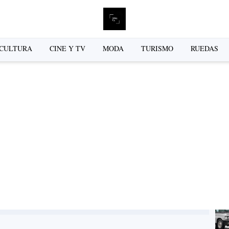
L
CULTURA
CINE Y TV
MODA
TURISMO
RUEDAS
se