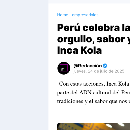
Home
›
empresariales
Perú celebra l
orgullo, sabor 
Inca Kola
Redacción
jueves, 24 de julio de 2025
Premium
Con estas acciones, Inca Kola
By
parte del ADN cultural del Pe
Raushan
Design
tradiciones y el sabor que nos 
With
Shroff
Templates