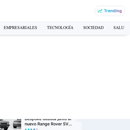
Trending
o más leído de la
EMPRESARIALES
TECNOLOGÍA
SOCIEDAD
SALUD
mana
La Copa Mundial FIFA
2026 impulsó el turismo:
Airbnb revela los
destinos que más
crecieron en búsquedas
H&M lanza su app oficial
en Perú con descuentos
exclusivos y una
experiencia de compra
más personalizada
Range Rover Classic
Bespoke debuta junto al
nuevo Range Rover SV
Ultra en Monterey Car