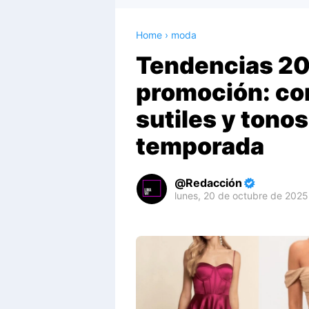
Home
›
moda
Tendencias 20
promoción: cor
sutiles y tono
temporada
Redacción
lunes, 20 de octubre de 2025
Premium
By
Raushan
Design
With
Shroff
Templates