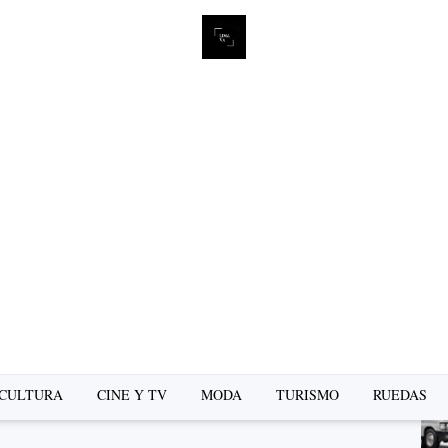
L
se
CULTURA
CINE Y TV
MODA
TURISMO
RUEDAS