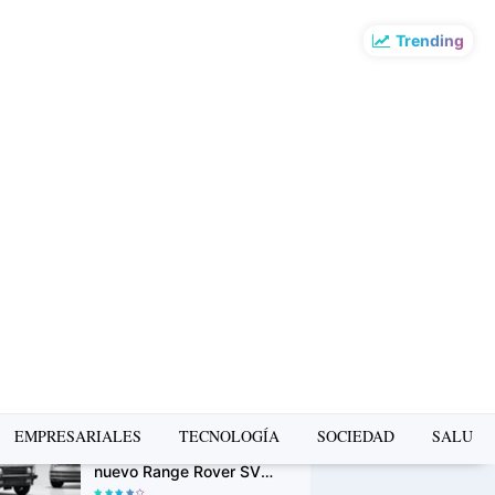
Trending
o más leído de la
mana
La Copa Mundial FIFA
2026 impulsó el turismo:
Airbnb revela los
destinos que más
crecieron en búsquedas
H&M lanza su app oficial
en Perú con descuentos
exclusivos y una
experiencia de compra
más personalizada
Range Rover Classic
EMPRESARIALES
TECNOLOGÍA
SOCIEDAD
SALUD
Bespoke debuta junto al
nuevo Range Rover SV
Ultra en Monterey Car