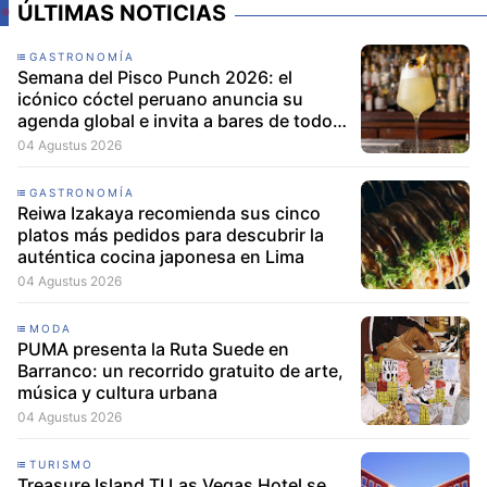
ÚLTIMAS NOTICIAS
GASTRONOMÍA
Semana del Pisco Punch 2026: el
icónico cóctel peruano anuncia su
agenda global e invita a bares de todo
el mundo a participar
04 Agustus 2026
GASTRONOMÍA
Reiwa Izakaya recomienda sus cinco
platos más pedidos para descubrir la
auténtica cocina japonesa en Lima
04 Agustus 2026
MODA
PUMA presenta la Ruta Suede en
Barranco: un recorrido gratuito de arte,
música y cultura urbana
04 Agustus 2026
TURISMO
Treasure Island TI Las Vegas Hotel se