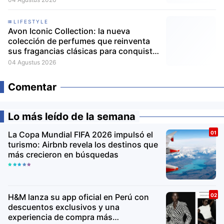
LIFESTYLE
Avon Iconic Collection: la nueva
colección de perfumes que reinventa
sus fragancias clásicas para conquistar
nuevas generaciones
04 Agustus 2026
Comentar
Lo más leído de la semana
La Copa Mundial FIFA 2026 impulsó el
turismo: Airbnb revela los destinos que
más crecieron en búsquedas
H&M lanza su app oficial en Perú con
descuentos exclusivos y una
experiencia de compra más