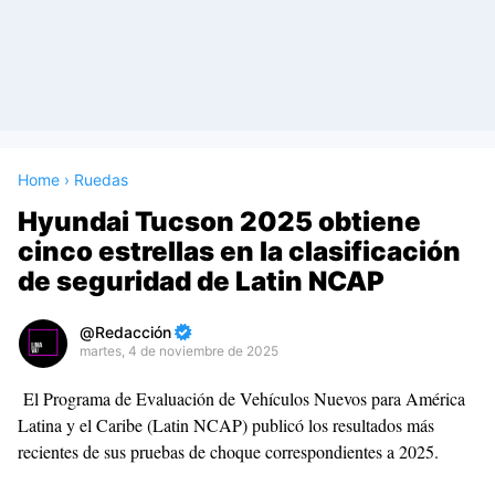
Home
›
Ruedas
Hyundai Tucson 2025 obtiene
cinco estrellas en la clasificación
de seguridad de Latin NCAP
Redacción
martes, 4 de noviembre de 2025
Premium
El Programa de Evaluación de Vehículos Nuevos para América
By
Latina y el Caribe (Latin NCAP) publicó los resultados más
Raushan
recientes de sus pruebas de choque correspondientes a 2025.
Design
With