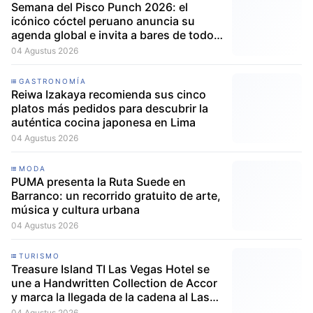
Semana del Pisco Punch 2026: el
icónico cóctel peruano anuncia su
agenda global e invita a bares de todo
el mundo a participar
04 Agustus 2026
GASTRONOMÍA
Reiwa Izakaya recomienda sus cinco
platos más pedidos para descubrir la
auténtica cocina japonesa en Lima
04 Agustus 2026
MODA
PUMA presenta la Ruta Suede en
Barranco: un recorrido gratuito de arte,
música y cultura urbana
04 Agustus 2026
TURISMO
Treasure Island TI Las Vegas Hotel se
une a Handwritten Collection de Accor
y marca la llegada de la cadena al Las
Vegas Strip
04 Agustus 2026