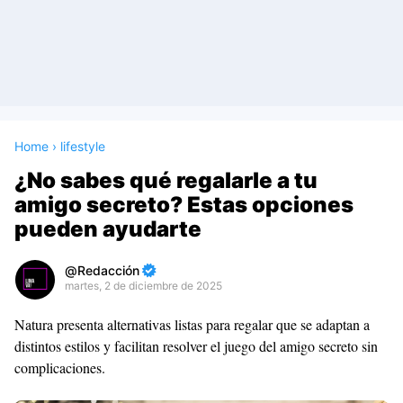
Home
›
lifestyle
¿No sabes qué regalarle a tu
amigo secreto? Estas opciones
pueden ayudarte
Redacción
martes, 2 de diciembre de 2025
Premium
Natura presenta alternativas listas para regalar que se adaptan a
By
distintos estilos y facilitan resolver el juego del amigo secreto sin
Raushan
complicaciones.
Design
With