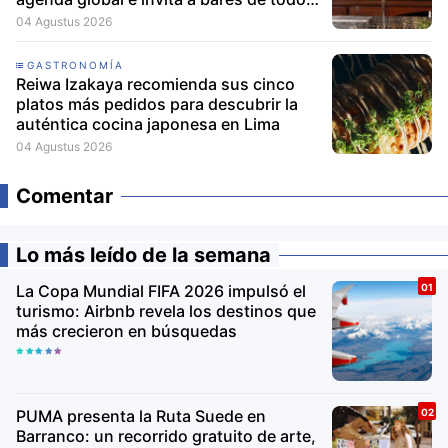
el mundo a participar
04 Agustus 2026
GASTRONOMÍA
Reiwa Izakaya recomienda sus cinco
platos más pedidos para descubrir la
auténtica cocina japonesa en Lima
04 Agustus 2026
Comentar
Lo más leído de la semana
La Copa Mundial FIFA 2026 impulsó el
turismo: Airbnb revela los destinos que
más crecieron en búsquedas
PUMA presenta la Ruta Suede en
Barranco: un recorrido gratuito de arte,