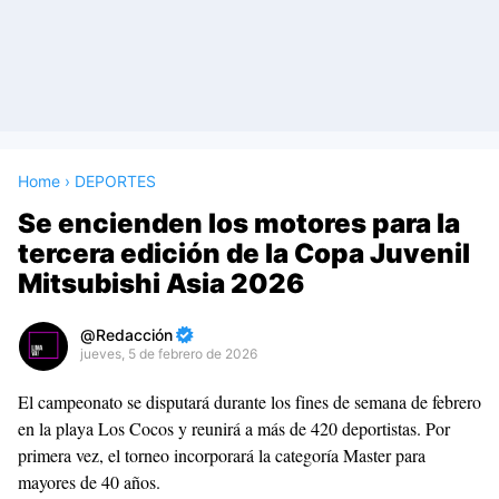
Home
›
DEPORTES
Se encienden los motores para la
tercera edición de la Copa Juvenil
Mitsubishi Asia 2026
Redacción
jueves, 5 de febrero de 2026
Premium
El campeonato se disputará durante los fines de semana de febrero
By
en la playa Los Cocos y reunirá a más de 420 deportistas. Por
Raushan
primera vez, el torneo incorporará la categoría Master para
Design
mayores de 40 años.
With