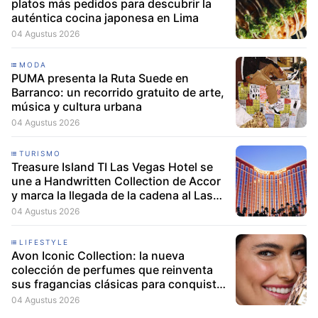
platos más pedidos para descubrir la
auténtica cocina japonesa en Lima
04 Agustus 2026
MODA
PUMA presenta la Ruta Suede en
Barranco: un recorrido gratuito de arte,
música y cultura urbana
04 Agustus 2026
TURISMO
Treasure Island TI Las Vegas Hotel se
une a Handwritten Collection de Accor
y marca la llegada de la cadena al Las
Vegas Strip
04 Agustus 2026
LIFESTYLE
Avon Iconic Collection: la nueva
colección de perfumes que reinventa
sus fragancias clásicas para conquistar
nuevas generaciones
04 Agustus 2026