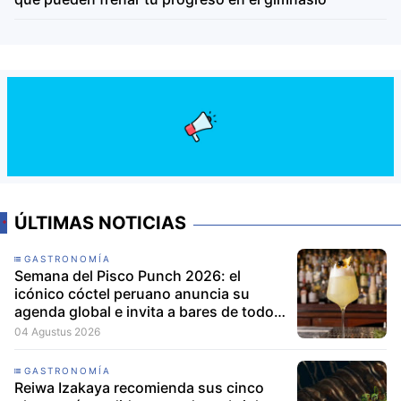
ÚLTIMAS NOTICIAS
GASTRONOMÍA
Semana del Pisco Punch 2026: el
icónico cóctel peruano anuncia su
agenda global e invita a bares de todo
el mundo a participar
04 Agustus 2026
GASTRONOMÍA
Reiwa Izakaya recomienda sus cinco