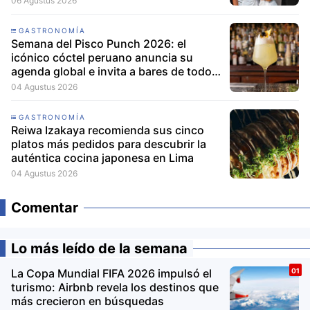
06 Agustus 2026
GASTRONOMÍA
Semana del Pisco Punch 2026: el
icónico cóctel peruano anuncia su
agenda global e invita a bares de todo
el mundo a participar
04 Agustus 2026
GASTRONOMÍA
Reiwa Izakaya recomienda sus cinco
platos más pedidos para descubrir la
auténtica cocina japonesa en Lima
04 Agustus 2026
Comentar
Lo más leído de la semana
La Copa Mundial FIFA 2026 impulsó el
turismo: Airbnb revela los destinos que
más crecieron en búsquedas