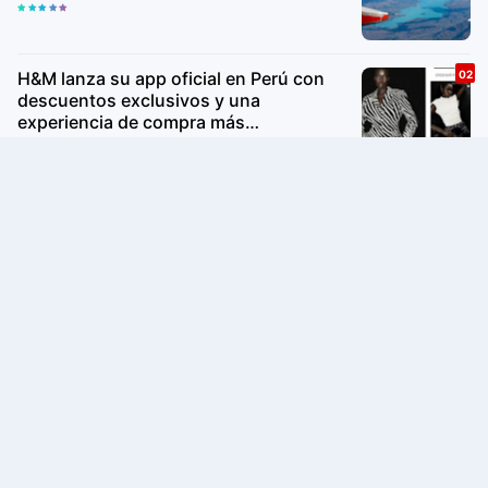
H&M lanza su app oficial en Perú con
descuentos exclusivos y una
experiencia de compra más
personalizada
Range Rover Classic Bespoke debuta
junto al nuevo Range Rover SV Ultra en
Monterey Car Week
Estrena “PATA MATCH”: Espectáculo de
match de impro de Pataclaun