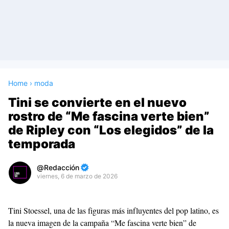
Home
›
moda
Tini se convierte en el nuevo
rostro de “Me fascina verte bien”
de Ripley con “Los elegidos” de la
temporada
Redacción
viernes, 6 de marzo de 2026
Premium
By
Tini Stoessel, una de las figuras más influyentes del pop latino, es
Raushan
la nueva imagen de la campaña “Me fascina verte bien” de
Design