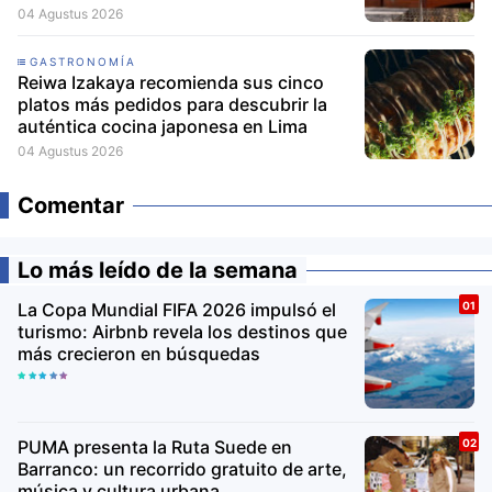
el mundo a participar
04 Agustus 2026
GASTRONOMÍA
Reiwa Izakaya recomienda sus cinco
platos más pedidos para descubrir la
auténtica cocina japonesa en Lima
04 Agustus 2026
Comentar
Lo más leído de la semana
La Copa Mundial FIFA 2026 impulsó el
turismo: Airbnb revela los destinos que
más crecieron en búsquedas
PUMA presenta la Ruta Suede en
Barranco: un recorrido gratuito de arte,
música y cultura urbana