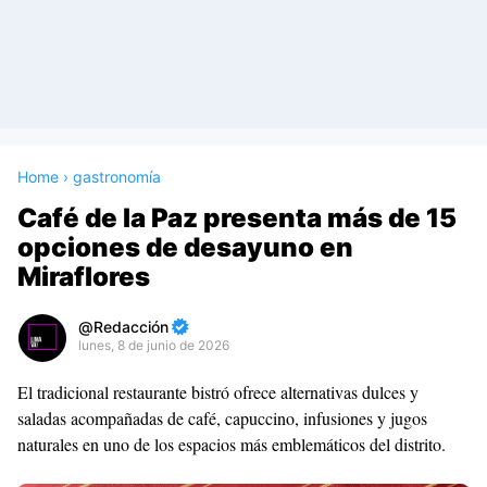
Home
›
gastronomía
Café de la Paz presenta más de 15
opciones de desayuno en
Miraflores
Redacción
lunes, 8 de junio de 2026
Premium
El tradicional restaurante bistró ofrece alternativas dulces y
By
saladas acompañadas de café, capuccino, infusiones y jugos
Raushan
naturales en uno de los espacios más emblemáticos del distrito.
Design
With