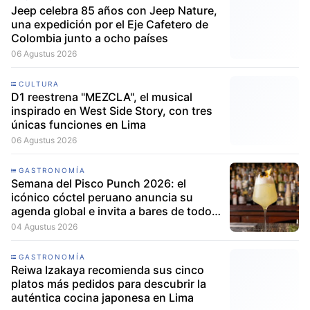
Jeep celebra 85 años con Jeep Nature,
una expedición por el Eje Cafetero de
Colombia junto a ocho países
06 Agustus 2026
CULTURA
D1 reestrena "MEZCLA", el musical
inspirado en West Side Story, con tres
únicas funciones en Lima
06 Agustus 2026
GASTRONOMÍA
Semana del Pisco Punch 2026: el
icónico cóctel peruano anuncia su
agenda global e invita a bares de todo
el mundo a participar
04 Agustus 2026
GASTRONOMÍA
Reiwa Izakaya recomienda sus cinco
platos más pedidos para descubrir la
auténtica cocina japonesa en Lima