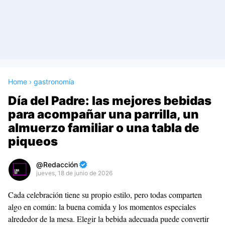
Home
›
gastronomía
Día del Padre: las mejores bebidas
para acompañar una parrilla, un
almuerzo familiar o una tabla de
piqueos
Redacción
jueves, 18 de junio de 2026
Premium
Cada celebración tiene su propio estilo, pero todas comparten
By
algo en común: la buena comida y los momentos especiales
Raushan
alrededor de la mesa. Elegir la bebida adecuada puede convertir
Design