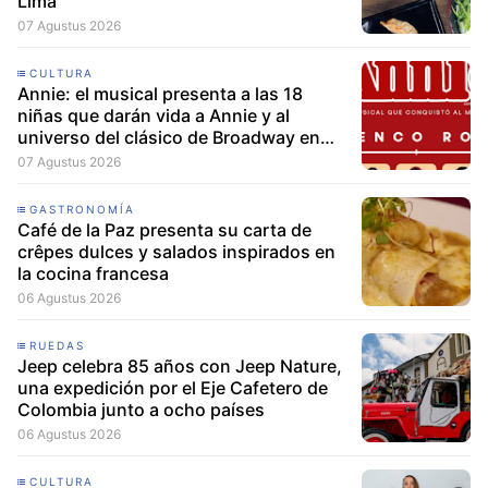
Lima
07 Agustus 2026
CULTURA
Annie: el musical presenta a las 18
niñas que darán vida a Annie y al
universo del clásico de Broadway en
Lima
07 Agustus 2026
GASTRONOMÍA
Café de la Paz presenta su carta de
crêpes dulces y salados inspirados en
la cocina francesa
06 Agustus 2026
RUEDAS
Jeep celebra 85 años con Jeep Nature,
una expedición por el Eje Cafetero de
Colombia junto a ocho países
06 Agustus 2026
CULTURA