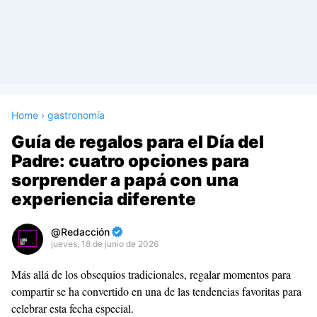
Home
›
gastronomía
Guía de regalos para el Día del
Padre: cuatro opciones para
sorprender a papá con una
experiencia diferente
Redacción
jueves, 18 de junio de 2026
Premium
Más allá de los obsequios tradicionales, regalar momentos para
By
compartir se ha convertido en una de las tendencias favoritas para
Raushan
celebrar esta fecha especial.
Design