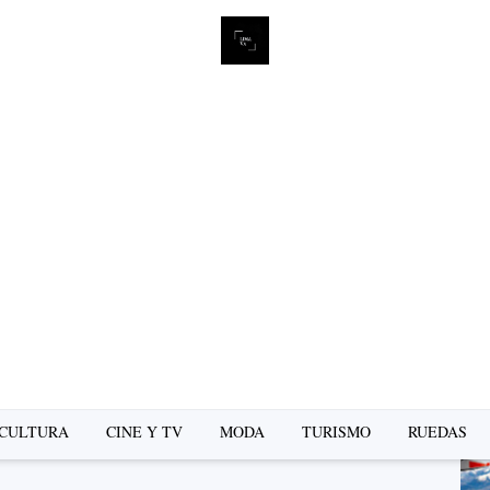
L
se
CULTURA
CINE Y TV
MODA
TURISMO
RUEDAS