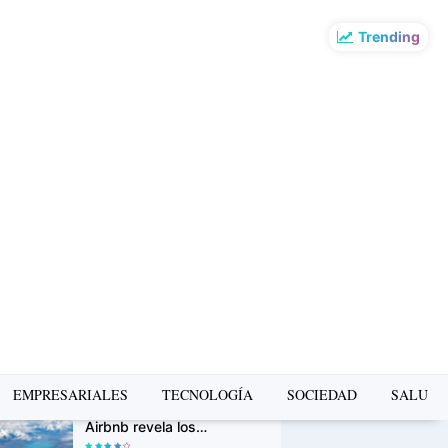
Trending
o más leído de la
mana
PUMA presenta la Ruta
Suede en Barranco: un
recorrido gratuito de
arte, música y cultura
urbana
Avon Iconic Collection: la
nueva colección de
perfumes que reinventa
sus fragancias clásicas
para conquistar nuevas
generaciones
La Copa Mundial FIFA
EMPRESARIALES
TECNOLOGÍA
SOCIEDAD
SALUD
2026 impulsó el turismo:
Airbnb revela los
destinos que más