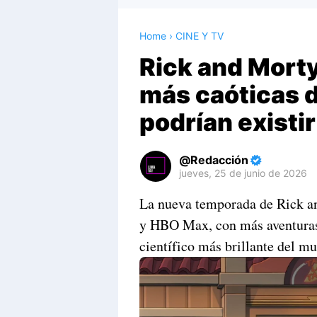
Home
›
CINE Y TV
Rick and Morty
más caóticas 
podrían existir
Redacción
jueves, 25 de junio de 2026
Premium
La nueva temporada de Rick a
By
y HBO Max, con más aventuras
Raushan
Design
científico más brillante del mu
With
Shroff
Templates