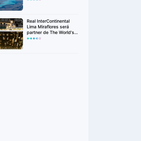
crecieron en búsquedas
Real InterContinental
Lima Miraflores será
partner de The World's
50 Best Restaurants
2026 y recibirá a la élite
gastronómica mundial