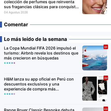
colección de perfumes que reinventa
sus fragancias clásicas para conquistar
nuevas generaciones
04 Agustus 2026
Comentar
Lo más leído de la semana
La Copa Mundial FIFA 2026 impulsó el
turismo: Airbnb revela los destinos que
más crecieron en búsquedas
H&M lanza su app oficial en Perú con
descuentos exclusivos y una
experiencia de compra más
personalizada
Range Rover Classic Bespoke debuta