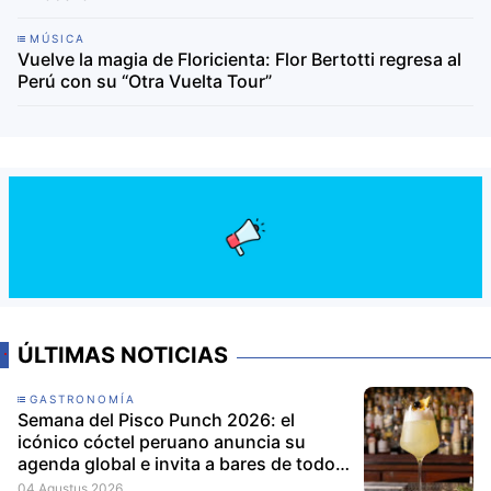
MÚSICA
Vuelve la magia de Floricienta: Flor Bertotti regresa al
Perú con su “Otra Vuelta Tour”
ÚLTIMAS NOTICIAS
GASTRONOMÍA
Semana del Pisco Punch 2026: el
icónico cóctel peruano anuncia su
agenda global e invita a bares de todo
el mundo a participar
04 Agustus 2026