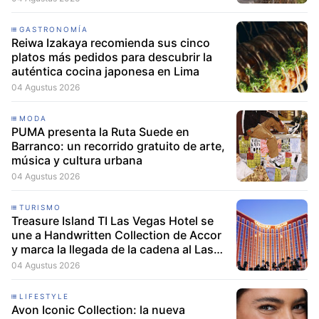
GASTRONOMÍA
Reiwa Izakaya recomienda sus cinco
platos más pedidos para descubrir la
auténtica cocina japonesa en Lima
04 Agustus 2026
MODA
PUMA presenta la Ruta Suede en
Barranco: un recorrido gratuito de arte,
música y cultura urbana
04 Agustus 2026
TURISMO
Treasure Island TI Las Vegas Hotel se
une a Handwritten Collection de Accor
y marca la llegada de la cadena al Las
Vegas Strip
04 Agustus 2026
LIFESTYLE
Avon Iconic Collection: la nueva