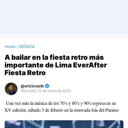
Home
›
MÚSICA
A bailar en la fiesta retro más
importante de Lima EverAfter
Fiesta Retro
ericisraelb
miércoles, 10 de enero de 2024
Premium
Una vez más la música de los 70’s y 80’s y 90's regresa en su
By
XV edición, sábado 3 de febrero en la renovada Isla del Paraíso
Raushan
Design
With