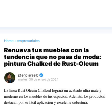
Home
›
empresariales
Renueva tus muebles con la
tendencia que no pasa de moda:
pintura Chalked de Rust-Oleum
ericisraelb
martes, 30 de enero de 2024
Premium
La línea Rust Oleum Chalked logrará un acabado ultra mate y
By
moderno en los muebles de tus espacios. Además, los productos
Raushan
destacan por su fácil aplicación y excelente cobertura.
Design
With