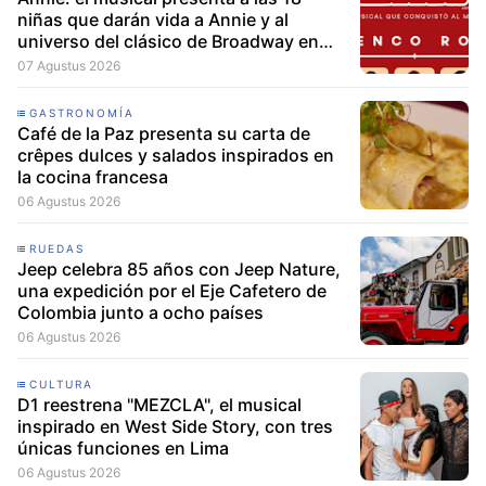
niñas que darán vida a Annie y al
universo del clásico de Broadway en
Lima
07 Agustus 2026
GASTRONOMÍA
Café de la Paz presenta su carta de
crêpes dulces y salados inspirados en
la cocina francesa
06 Agustus 2026
RUEDAS
Jeep celebra 85 años con Jeep Nature,
una expedición por el Eje Cafetero de
Colombia junto a ocho países
06 Agustus 2026
CULTURA
D1 reestrena "MEZCLA", el musical
inspirado en West Side Story, con tres
únicas funciones en Lima
06 Agustus 2026