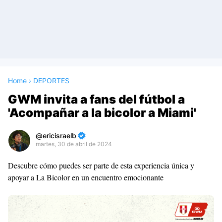
Home
›
DEPORTES
GWM invita a fans del fútbol a
'Acompañar a la bicolor a Miami'
ericisraelb
martes, 30 de abril de 2024
Premium
Descubre cómo puedes ser parte de esta experiencia única y
By
apoyar a La Bicolor en un encuentro emocionante
Raushan
Design
With
Shroff