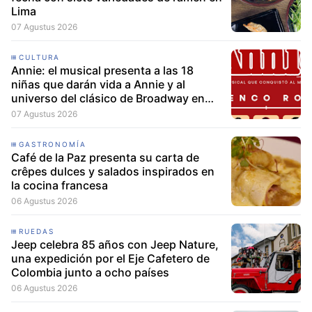
Lima
07 Agustus 2026
CULTURA
Annie: el musical presenta a las 18
niñas que darán vida a Annie y al
universo del clásico de Broadway en
Lima
07 Agustus 2026
GASTRONOMÍA
Café de la Paz presenta su carta de
crêpes dulces y salados inspirados en
la cocina francesa
06 Agustus 2026
RUEDAS
Jeep celebra 85 años con Jeep Nature,
una expedición por el Eje Cafetero de
Colombia junto a ocho países
06 Agustus 2026