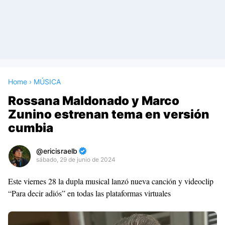
Home
›
MÚSICA
Rossana Maldonado y Marco
Zunino estrenan tema en versión
cumbia
ericisraelb
sábado, 29 de junio de 2024
Premium
Este viernes 28 la dupla musical lanzó nueva canción y videoclip
By
“Para decir adiós” en todas las plataformas virtuales
Raushan
Design
With