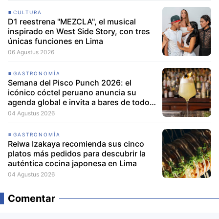
CULTURA
D1 reestrena "MEZCLA", el musical
inspirado en West Side Story, con tres
únicas funciones en Lima
06 Agustus 2026
GASTRONOMÍA
Semana del Pisco Punch 2026: el
icónico cóctel peruano anuncia su
agenda global e invita a bares de todo
el mundo a participar
04 Agustus 2026
GASTRONOMÍA
Reiwa Izakaya recomienda sus cinco
platos más pedidos para descubrir la
auténtica cocina japonesa en Lima
04 Agustus 2026
Comentar