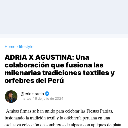
Home
›
lifestyle
ADRIA X AGUSTINA: Una
colaboración que fusiona las
milenarias tradiciones textiles y
orfebres del Perú
ericisraelb
martes, 16 de julio de 2024
Premium
Ambas firmas se han unido para celebrar las Fiestas Patrias,
By
fusionando la tradición textil y la orfebrería peruana en una
Raushan
exclusiva colección de sombreros de alpaca con apliques de plata
Design