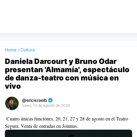
Home
›
Cultura
Daniela Darcourt y Bruno Odar
presentan 'Almamía', espectáculo
de danza-teatro con música en
vivo
ericisraelb
lunes, 12 de agosto de 2024
Premium
Cuatro únicas funciones, 20, 21, 27 y 28 de agosto en el Teatro
By
Segura. Venta de entradas en Joinnus.
Raushan
Design