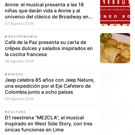
Annie: el musical presenta a las 18
niñas que darán vida a Annie y al
universo del clásico de Broadway en
Lima
07 Agustus 2026
GASTRONOMÍA
Café de la Paz presenta su carta de
crêpes dulces y salados inspirados en
la cocina francesa
06 Agustus 2026
RUEDAS
Jeep celebra 85 años con Jeep Nature,
una expedición por el Eje Cafetero de
Colombia junto a ocho países
06 Agustus 2026
CULTURA
D1 reestrena "MEZCLA", el musical
inspirado en West Side Story, con tres
únicas funciones en Lima