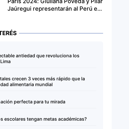
París 2024: Giuliana Poveda y Pilar
Jaúregui representarán al Perú en
parabádminton
TERÉS
ctable antiedad que revoluciona los
 Lima
itales crecen 3 veces más rápido que la
ridad alimentaria mundial
nación perfecta para tu mirada
los escolares tengan metas académicas?