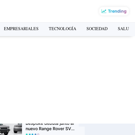
Trending
o más leído de la
EMPRESARIALES
TECNOLOGÍA
SOCIEDAD
SALUD
mana
La Copa Mundial FIFA
2026 impulsó el turismo:
Airbnb revela los
destinos que más
crecieron en búsquedas
H&M lanza su app oficial
en Perú con descuentos
exclusivos y una
experiencia de compra
más personalizada
Range Rover Classic
Bespoke debuta junto al
nuevo Range Rover SV
Ultra en Monterey Car