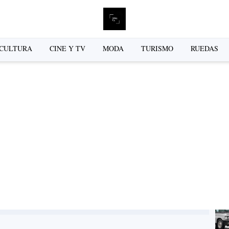
L
CULTURA
CINE Y TV
MODA
TURISMO
RUEDAS
se