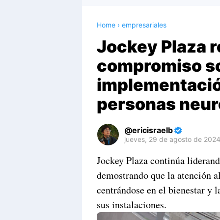
Home
›
empresariales
Jockey Plaza r
compromiso so
implementació
personas neur
ericisraelb
jueves, 29 de agosto de 202
Premium
Jockey Plaza continúa liderand
By
demostrando que la atención al
Raushan
Design
centrándose en el bienestar y l
With
sus instalaciones.
Shroff
Templates