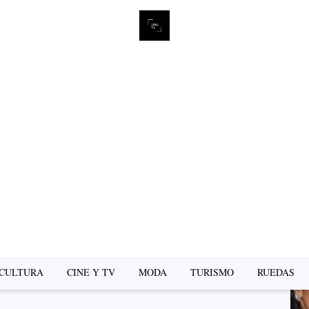
L
se
CULTURA
CINE Y TV
MODA
TURISMO
RUEDAS