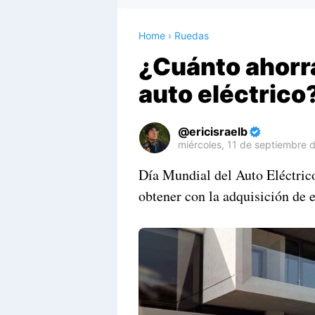
Home
›
Ruedas
¿Cuánto ahorra
auto eléctrico
ericisraelb
miércoles, 11 de septiembre 
Premium
Día Mundial del Auto Eléctrico
By
obtener con la adquisición de e
Raushan
Design
With
Shroff
Templates