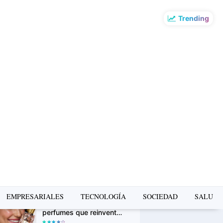
Trending
o más leído de la
mana
La Copa Mundial FIFA
2026 impulsó el turismo:
Airbnb revela los
destinos que más
crecieron en búsquedas
PUMA presenta la Ruta
Suede en Barranco: un
recorrido gratuito de
arte, música y cultura
urbana
Avon Iconic Collection: la
EMPRESARIALES
TECNOLOGÍA
SOCIEDAD
SALUD
nueva colección de
perfumes que reinventa
sus fragancias clásicas