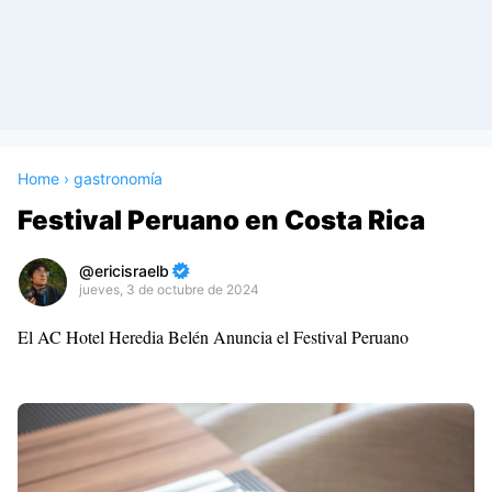
Home
›
gastronomía
Festival Peruano en Costa Rica
ericisraelb
jueves, 3 de octubre de 2024
Premium
El AC Hotel Heredia Belén Anuncia el Festival Peruano
By
Raushan
Design
With
Shroff
Templates