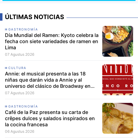
ÚLTIMAS NOTICIAS
GASTRONOMÍA
Día Mundial del Ramen: Kyoto celebra la
fecha con siete variedades de ramen en
Lima
07 Agustus 2026
CULTURA
Annie: el musical presenta a las 18
niñas que darán vida a Annie y al
universo del clásico de Broadway en
Lima
07 Agustus 2026
GASTRONOMÍA
Café de la Paz presenta su carta de
crêpes dulces y salados inspirados en
la cocina francesa
06 Agustus 2026