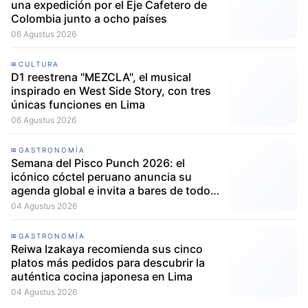
una expedición por el Eje Cafetero de
Colombia junto a ocho países
06 Agustus 2026
CULTURA
D1 reestrena "MEZCLA", el musical
inspirado en West Side Story, con tres
únicas funciones en Lima
06 Agustus 2026
GASTRONOMÍA
Semana del Pisco Punch 2026: el
icónico cóctel peruano anuncia su
agenda global e invita a bares de todo
el mundo a participar
04 Agustus 2026
GASTRONOMÍA
Reiwa Izakaya recomienda sus cinco
platos más pedidos para descubrir la
auténtica cocina japonesa en Lima
04 Agustus 2026