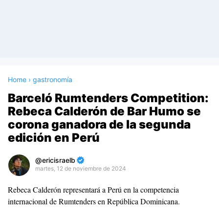
Home
›
gastronomía
Barceló Rumtenders Competition:
Rebeca Calderón de Bar Humo se
corona ganadora de la segunda
edición en Perú
ericisraelb
martes, 12 de noviembre de 2024
Premium
Rebeca Calderón representará a Perú en la competencia
By
internacional de Rumtenders en República Dominicana.
Raushan
Design