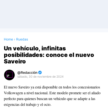
Home
›
Ruedas
Un vehículo, infinitas
posibilidades: conoce el nuevo
Saveiro
Redacción
sábado, 30 de noviembre de 2024
Premium
El nuevo Saveiro ya está disponible en todos los concesionarios
By
Volkswagen a nivel nacional. Este modelo promete ser el aliado
Raushan
perfecto para quienes buscan un vehículo que se adapte a las
Design
exigencias del trabajo y el ocio.
With