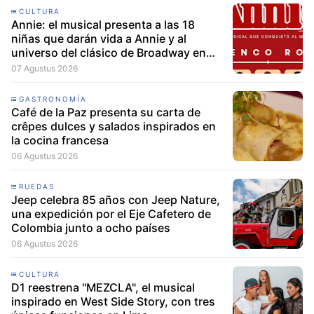
CULTURA
Annie: el musical presenta a las 18
niñas que darán vida a Annie y al
universo del clásico de Broadway en
Lima
07 Agustus 2026
GASTRONOMÍA
Café de la Paz presenta su carta de
crêpes dulces y salados inspirados en
la cocina francesa
06 Agustus 2026
RUEDAS
Jeep celebra 85 años con Jeep Nature,
una expedición por el Eje Cafetero de
Colombia junto a ocho países
06 Agustus 2026
CULTURA
D1 reestrena "MEZCLA", el musical
inspirado en West Side Story, con tres