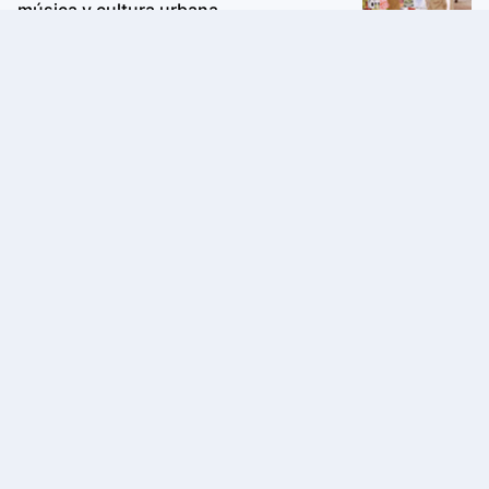
música y cultura urbana
Avon Iconic Collection: la nueva
colección de perfumes que reinventa
sus fragancias clásicas para conquistar
nuevas generaciones
Real InterContinental Lima Miraflores
será partner de The World's 50 Best
Restaurants 2026 y recibirá a la élite
gastronómica mundial
D1 reestrena "MEZCLA", el musical
inspirado en West Side Story, con tres
únicas funciones en Lima