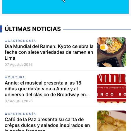
ÚLTIMAS NOTICIAS
GASTRONOMÍA
Día Mundial del Ramen: Kyoto celebra la
fecha con siete variedades de ramen en
Lima
07 Agustus 2026
CULTURA
Annie: el musical presenta a las 18
niñas que darán vida a Annie y al
universo del clásico de Broadway en
Lima
07 Agustus 2026
GASTRONOMÍA
Café de la Paz presenta su carta de
crêpes dulces y salados inspirados en
la cocina francesa