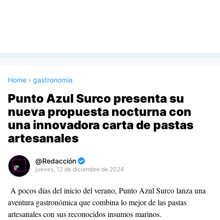
Home
›
gastronomía
Punto Azul Surco presenta su
nueva propuesta nocturna con
una innovadora carta de pastas
artesanales
Redacción
jueves, 12 de diciembre de 2024
Premium
A pocos días del inicio del verano, Punto Azul Surco lanza una
By
aventura gastronómica que combina lo mejor de las pastas
Raushan
artesanales con sus reconocidos insumos marinos.
Design