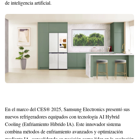
de inteligencia artificial.
Shroff
Templates
En el marco del CES® 2025, Samsung Electronics presentó sus
nuevos refrigeradores equipados con tecnología AI Hybrid
Cooling (Enfriamiento Híbrido IA). Este innovador sistema
combina métodos de enfriamiento avanzados y optimización
mediante IA, consolidando su posición como líder en la evolución