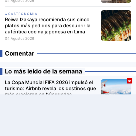
04 Agustus 2026
GASTRONOMÍA
Reiwa Izakaya recomienda sus cinco
platos más pedidos para descubrir la
auténtica cocina japonesa en Lima
04 Agustus 2026
Comentar
Lo más leído de la semana
La Copa Mundial FIFA 2026 impulsó el
turismo: Airbnb revela los destinos que
más crecieron en búsquedas
PUMA presenta la Ruta Suede en
Barranco: un recorrido gratuito de arte,
música y cultura urbana