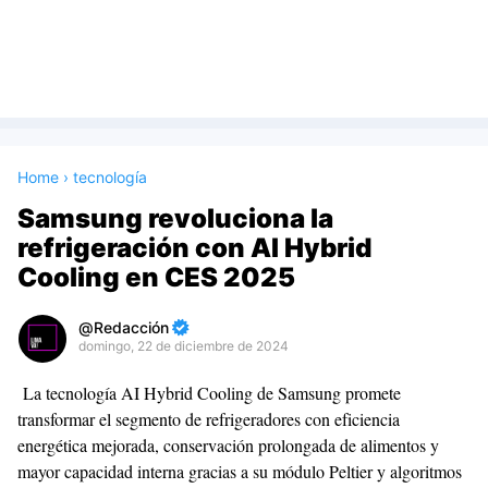
Home
›
tecnología
Samsung revoluciona la
refrigeración con AI Hybrid
Cooling en CES 2025
Redacción
domingo, 22 de diciembre de 2024
Premium
La tecnología AI Hybrid Cooling de Samsung promete
By
transformar el segmento de refrigeradores con eficiencia
Raushan
energética mejorada, conservación prolongada de alimentos y
Design
mayor capacidad interna gracias a su módulo Peltier y algoritmos
With