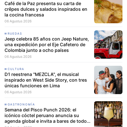
Café de la Paz presenta su carta de
crêpes dulces y salados inspirados en
la cocina francesa
06 Agustus 2026
RUEDAS
Jeep celebra 85 años con Jeep Nature,
una expedición por el Eje Cafetero de
Colombia junto a ocho países
06 Agustus 2026
CULTURA
D1 reestrena "MEZCLA", el musical
inspirado en West Side Story, con tres
únicas funciones en Lima
06 Agustus 2026
GASTRONOMÍA
Semana del Pisco Punch 2026: el
icónico cóctel peruano anuncia su
agenda global e invita a bares de todo
el mundo a participar