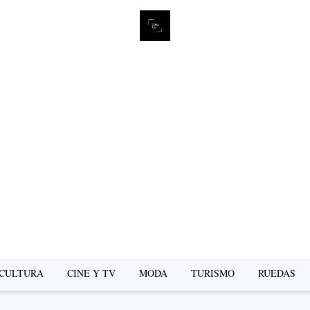
L
se
CULTURA
CINE Y TV
MODA
TURISMO
RUEDAS