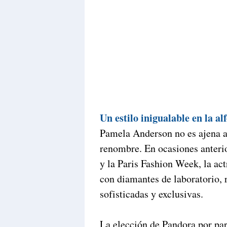
Con esta aparición, Pandora r
innovadora en el mundo de la jo
únicas y responsables con el 
inolvidables como los Globos 
moda
OTROS ARTÍCULOS