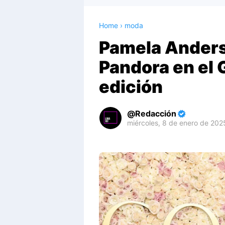
Home
›
moda
Pamela Anders
Pandora en el 
edición
Redacción
miércoles, 8 de enero de 202
Premium
By
Raushan
Design
With
Shroff
Templates