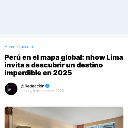
Home
›
turismo
Perú en el mapa global: nhow Lima
invita a descubrir un destino
imperdible en 2025
Redacción
jueves, 9 de enero de 2025
Premium
By
Raushan
Design
With