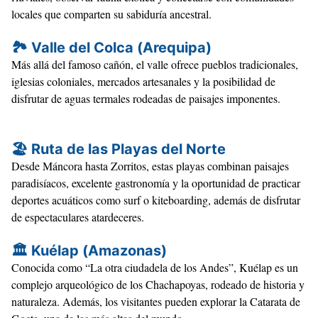
locales
que comparten su
sabiduría ancestral
.
🏞️
Valle del Colca (Arequipa)
Más allá del famoso cañón, el valle ofrece
pueblos tradicionales
,
iglesias coloniales
,
mercados artesanales
y la posibilidad de
disfrutar de
aguas termales
rodeadas de paisajes imponentes.
🏖️
Ruta de las Playas del Norte
Desde
Máncora hasta Zorritos
, estas playas combinan
paisajes
paradisíacos
,
excelente gastronomía
y la oportunidad de practicar
deportes acuáticos
como surf o kiteboarding, además de disfrutar
de
espectaculares atardeceres
.
🏛️
Kuélap (Amazonas)
Conocida como
“La otra ciudadela de los Andes”
, Kuélap es un
complejo arqueológico
de los
Chachapoyas
, rodeado de historia y
naturaleza. Además, los visitantes pueden explorar la
Catarata de