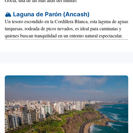
Gocta
, una de las más altas del mundo.
🏔️
Laguna de Parón (Ancash)
Un
tesoro escondido
en la
Cordillera Blanca
, esta laguna de aguas
turquesas, rodeada de
picos nevados
, es ideal para
caminatas
y
quienes buscan
tranquilidad
en un entorno natural espectacular.