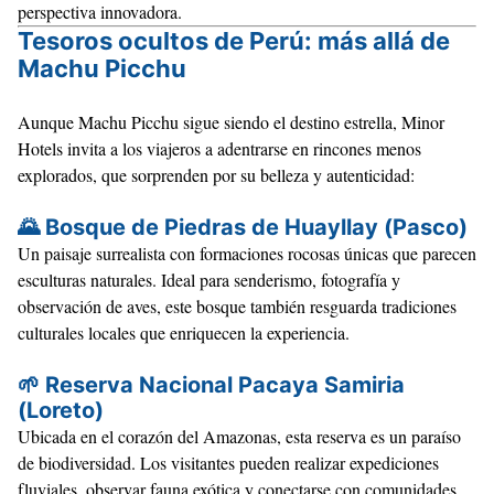
perspectiva innovadora.
Tesoros ocultos de Perú: más allá de
Machu Picchu
Aunque
Machu Picchu
sigue siendo el destino estrella, Minor
Hotels invita a los viajeros a adentrarse en
rincones menos
explorados
, que sorprenden por su
belleza y autenticidad
:
🌄
Bosque de Piedras de Huayllay (Pasco)
Un paisaje surrealista con
formaciones rocosas únicas
que parecen
esculturas naturales. Ideal para
senderismo, fotografía
y
observación de aves
, este bosque también resguarda
tradiciones
culturales locales
que enriquecen la experiencia.
🌱
Reserva Nacional Pacaya Samiria
(Loreto)
Ubicada en el corazón del Amazonas, esta reserva es un paraíso
de
biodiversidad
. Los visitantes pueden realizar
expediciones
fluviales
, observar
fauna exótica
y conectarse con
comunidades