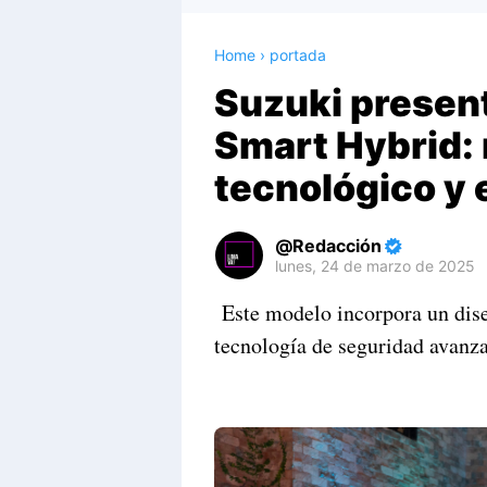
Home
›
portada
Suzuki present
Smart Hybrid:
tecnológico y 
Redacción
lunes, 24 de marzo de 2025
Premium
Este modelo incorpora un dise
By
tecnología de seguridad avanz
Raushan
Design
With
Shroff
Templates