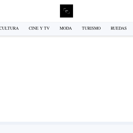
L
CULTURA
CINE Y TV
MODA
TURISMO
RUEDAS
se