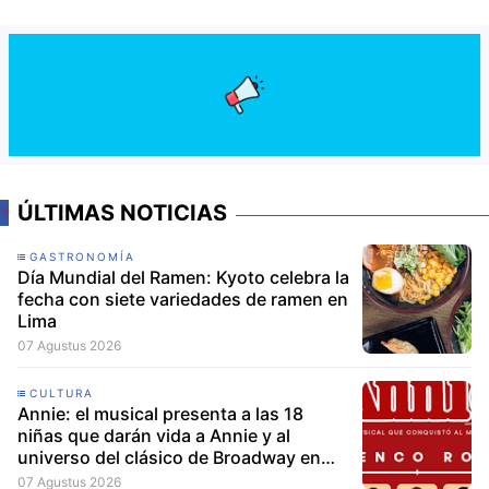
ÚLTIMAS NOTICIAS
GASTRONOMÍA
Día Mundial del Ramen: Kyoto celebra la
fecha con siete variedades de ramen en
Lima
07 Agustus 2026
CULTURA
Annie: el musical presenta a las 18
niñas que darán vida a Annie y al
universo del clásico de Broadway en
Lima
07 Agustus 2026