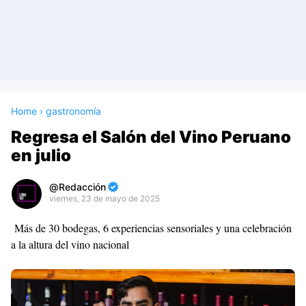
Home
›
gastronomía
Regresa el Salón del Vino Peruano
en julio
Redacción
viernes, 23 de mayo de 2025
Premium
Más de 30 bodegas, 6 experiencias sensoriales y una celebración
By
a la altura del vino nacional
Raushan
Design
With
Shroff