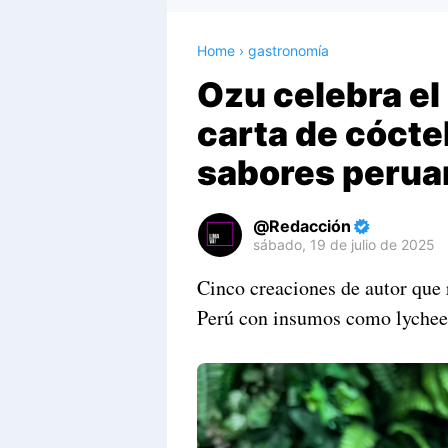
Home
›
gastronomía
Ozu celebra el
carta de cócte
sabores peruan
Redacción
sábado, 19 de julio de 2025
Premium
Cinco creaciones de autor que 
By
Perú con insumos como lychee,
Raushan
Design
With
Shroff
Templates