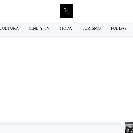
L
CULTURA
CINE Y TV
MODA
TURISMO
RUEDAS
se