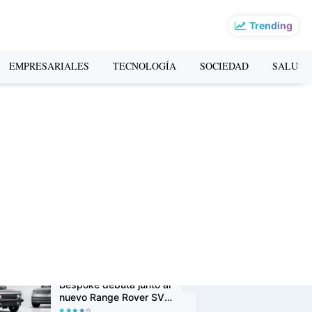
Trending
o más leído de la
EMPRESARIALES
TECNOLOGÍA
SOCIEDAD
SALUD
mana
La Copa Mundial FIFA
2026 impulsó el turismo:
Airbnb revela los
destinos que más
crecieron en búsquedas
H&M lanza su app oficial
en Perú con descuentos
exclusivos y una
experiencia de compra
más personalizada
Range Rover Classic
Bespoke debuta junto al
nuevo Range Rover SV
Ultra en Monterey Car