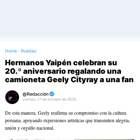
Home
›
Ruedas
Hermanos Yaipén celebran su
20.º aniversario regalando una
camioneta Geely Cityray a una fan
Redacción
viernes, 17 de octubre de 2025
Premium
De esta manera, Geely reafirma su compromiso con la cultura
By
peruana, apoyando expresiones artísticas que transmiten alegría,
Raushan
unión y orgullo nacional.
Design
With