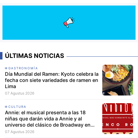
ÚLTIMAS NOTICIAS
GASTRONOMÍA
Día Mundial del Ramen: Kyoto celebra la
fecha con siete variedades de ramen en
Lima
07 Agustus 2026
CULTURA
Annie: el musical presenta a las 18
niñas que darán vida a Annie y al
universo del clásico de Broadway en
Lima
07 Agustus 2026