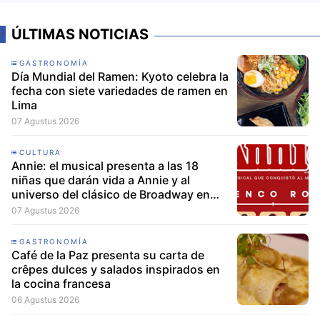
la cocina francesa
06 Agustus 2026
RUEDAS
Jeep celebra 85 años con Jeep Nature,
una expedición por el Eje Cafetero de
Colombia junto a ocho países
06 Agustus 2026
CULTURA
D1 reestrena "MEZCLA", el musical
inspirado en West Side Story, con tres
únicas funciones en Lima
06 Agustus 2026
Comentar
Lo más leído de la semana
PUMA presenta la Ruta Suede en
Barranco: un recorrido gratuito de arte,