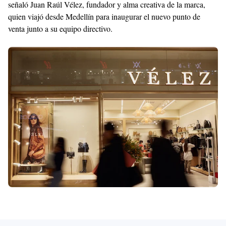
La apertura reunió a reconocidos creadores de contenido como
Alondra García Miró, Luana Barrón, Solange Casis, Lorena
Delgado y Gianella Neyra, quienes viajaron desde Lima, así
como a destacados influencers arequipeños como Oreana Yabiku,
Erika Montes de Oca, Francesca Fernández, Fiorella Bustamante,
Camila Delgado, Nikole Obando, Adriana Cornejo, Samantha
Pinto, Flavia Lopez, Camila Perea, Anesska Ordoñez, Nayely
Coaguila, Ana Sofia Zavala, Lucero Samalvides, Paola Ortiz de
Zevallos, Luciana Jiménez, Camila Díaz, Karen Calderón, Flavia
Delgado y Valeria Rivero. Todos ellos participaron de una
experiencia diseñada para conectar con la cultura local, la
tradición artesanal y los valores de diseño y sostenibilidad que
caracterizan a Vélez.