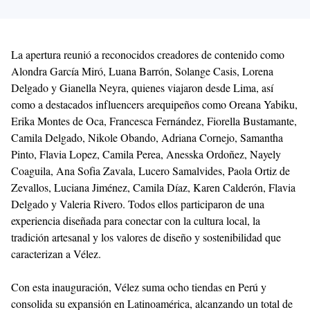
Con esta inauguración, Vélez suma ocho tiendas en Perú y
consolida su expansión en Latinoamérica, alcanzando un total de
268 tiendas, además de 13 kioscos y 5 canales de e-commerce. La
tienda de Arequipa incorpora elementos elaborados en sillar, un
homenaje a la identidad local y a las técnicas artesanales que
inspiran a la marca.
Así, Vélez continúa fortaleciendo su presencia en Perú y
reafirmando su compromiso de ofrecer experiencias que celebran
la moda con propósito, la artesanía y la conexión humana.
Acerca de Vélez
Vélez es una marca colombiana con más de 39 años de
trayectoria, reconocida por su enfoque en el lujo artesanal, el uso
de cuero de la más alta calidad y el respeto por los procesos
sostenibles. Sus productos fusionan tradición, diseño e innovación
para crear piezas únicas que reflejan el espíritu y esencia de la