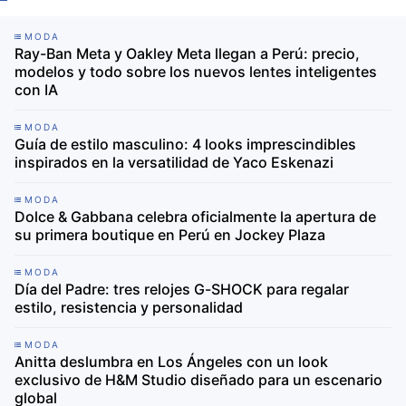
Anitta deslumbra en Los Ángeles con un look
exclusivo de H&M Studio diseñado para un escenario
global
DEPORTES
Día del Padre: Cristian Rivero, Ismael La Rosa y Gino
Pesaressi protagonizan la campaña de Skechers que
celebra las distintas formas de ser papá
MODA
Día del Padre: cómo elegir prendas funcionales y
versátiles para acompañar la rutina de papá este
invierno
MODA
adidas Originals y Coca-Cola lanzan colección
inspirada en la FIFA World Cup 2026