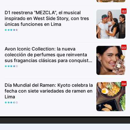
Copyright ©
2026Lima Va
Premium
By
Raushan
Design
With
Shroff
Templates