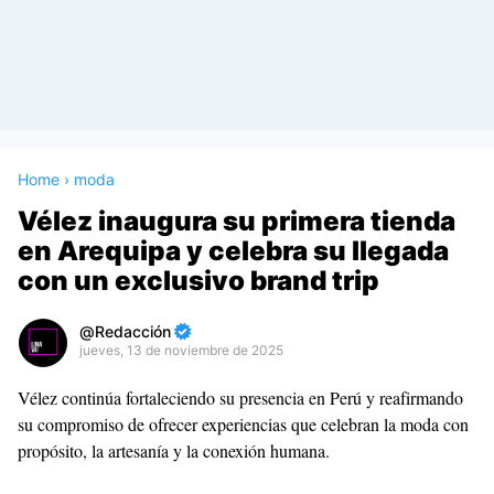
Home
›
moda
Vélez inaugura su primera tienda
en Arequipa y celebra su llegada
con un exclusivo brand trip
Redacción
jueves, 13 de noviembre de 2025
Premium
Vélez continúa fortaleciendo su presencia en Perú y reafirmando
By
su compromiso de ofrecer experiencias que celebran la moda con
Raushan
propósito, la artesanía y la conexión humana.
Design
With