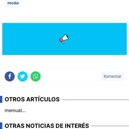
OTRAS NOTICIAS DE INTERÉS
MODA
Ray-Ban Meta y Oakley Meta llegan a Perú: precio,
modelos y todo sobre los nuevos lentes inteligentes
con IA
MODA
Guía de estilo masculino: 4 looks imprescindibles
inspirados en la versatilidad de Yaco Eskenazi
MODA
Dolce & Gabbana celebra oficialmente la apertura de
su primera boutique en Perú en Jockey Plaza
MODA
Día del Padre: tres relojes G-SHOCK para regalar
estilo, resistencia y personalidad
MODA